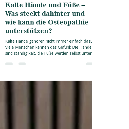
vor 6 Tagen
4 Min. Lesezeit
Kalte Hände und Füße –
Was steckt dahinter und
wie kann die Osteopathie
unterstützen?
Kalte Hände gehören nicht immer einfach dazu
Viele Menschen kennen das Gefühl: Die Hände
sind ständig kalt, die Füße werden selbst unter
einer warmen Decke kaum warm oder schon ein
kurzer Aufenthalt im Freien reicht aus, damit die
Finger auskühlen. Oft wird dies als persönliche
Eigenheit oder als normale Reaktion auf kalte
Temperaturen hingenommen. In der
osteopathischen Praxis sind kalte Hände oder
Füße nur selten der eigentliche Grund für einen
Termin. Häufig werden sie ers