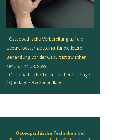
- Osteopathische Vorbereitung auf die
Geburt (bester Zeitpunkt für die letzte
Behandlung vor der Geburt ist zwischen
der 36. und 38. SSW)
- Osteopathische Techniken bei Steißlage
/ Querlage / Beckenendlage
Osteopathische Techniken bei