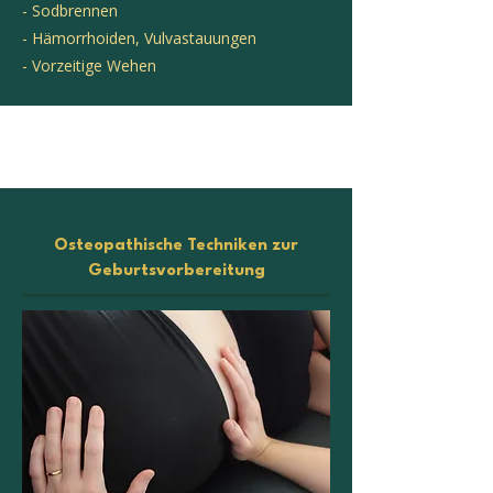
- Sodbrennen
- Hämorrhoiden, Vulvastauungen
- Vorzeitige Wehen
Osteopathische Techniken zur
Geburtsvorbereitung