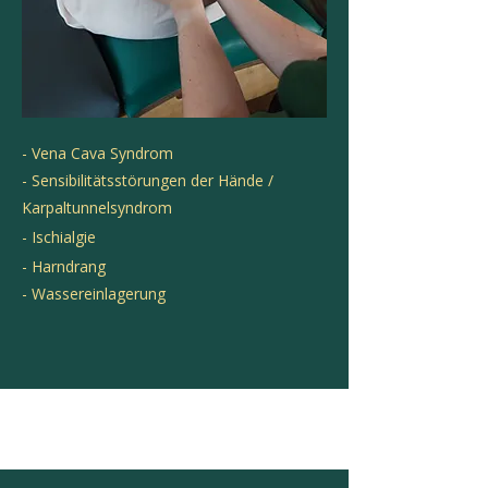
- Vena Cava Syndrom
- Sensibilitätsstörungen der Hände /
Karpaltunnelsyndrom
- Ischialgie
- Harndrang
- Wassereinlagerung