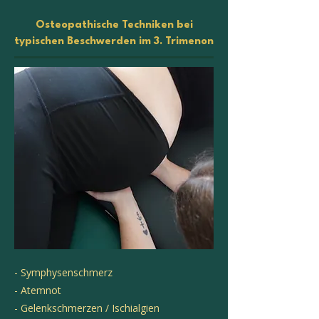
Osteopathische Techniken bei
t
ypischen Beschwerden im 3. Trimenon
- Symphysenschmerz
- Atemnot
- Gelenkschmerzen / Ischialgien