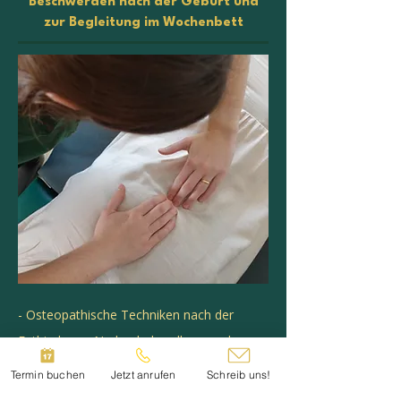
Beschwerden nach der Geburt und
zur Begleitung im Wochenbett
- Osteopathische Techniken nach der
Entbindung - Narbenbehandlung nach
geplantem oder ungeplantem Sektio
Termin buchen
Jetzt anrufen
Schreib uns!
(Kaiserschnitt)