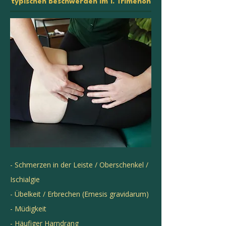
t
ypischen Beschwerden im 1. Trimenon
- Schmerzen in der Leiste / Oberschenkel /
Ischialgie
- Übelkeit / Erbrechen (Emesis gravidarum)
- Müdigkeit
- Häufiger Harndrang