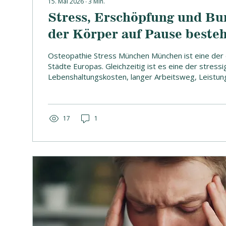
15. Mai 2026
∙
3
Min.
Stress, Erschöpfung und Bu
der Körper auf Pause besteh
Osteopathie in München
Osteopathie Stress München München ist eine der
Städte Europas. Gleichzeitig ist es eine der stress
Lebenshaltungskosten, langer Arbeitsweg, Leistun
permanente Erreichbarkeit – der Münchner Alltag fo
Irgendwann meldet sich der Körper zurück: mit Sch
Erschöpfung, einem diffusen Gefühl, nicht mehr richt
Manchmal auch mit Herzrasen, Magen-Darm-Besc
17
1
lähmenden Gefühl eines beginnenden Burnouts. Dies