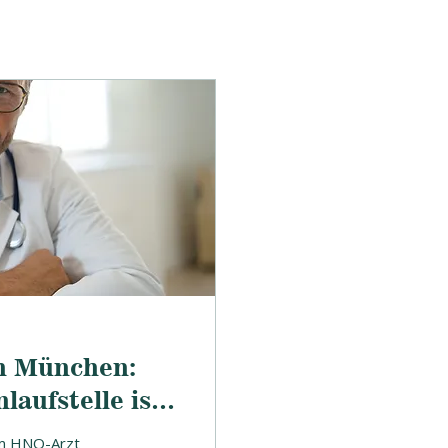
n München:
aufstelle ist –
muss
im HNO-Arzt