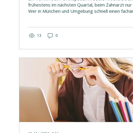
frühestens im nächsten Quartal, beim Zahnarzt nur 
Wer in München und Umgebung schnell einen fachär
sucht, kennt das Problem. Viele suchen deshalb gez
Alternative zum Orthopäden München – seriös, grü
falsche Versprechen. Als Osteopathin, Physiothera
Heilpraktikerin begegnet mir diese Frage in der P
13
0
München fast täglich. Die ehrliche Antwort: Bei vielen