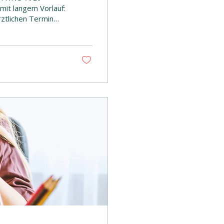
mit langem Vorlauf:
ztlichen Termin
ielt nach einer
ndlich und ohne
peutin und
raxis PHEOS
...