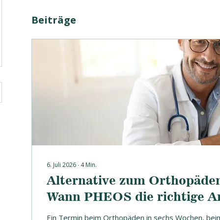
Beiträge
6. Juli 2026
∙
4
Min.
Alternative zum Orthopäde
Wann PHEOS die richtige Anl
und wann der Facharzt ran 
Ein Termin beim Orthopäden in sechs Wochen, be