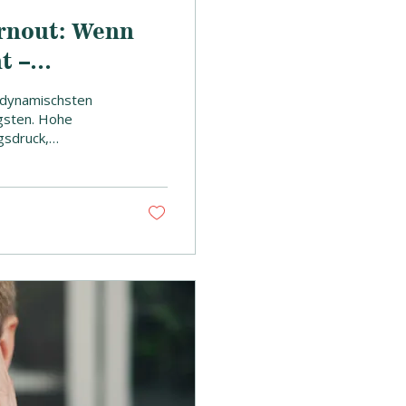
rnout: Wenn
t –
 dynamischsten
igsten. Hohe
gsdruck,
rdert enorm viel.
lafproblemen,
ig erholt zu sein.
hwerden oder dem
e...