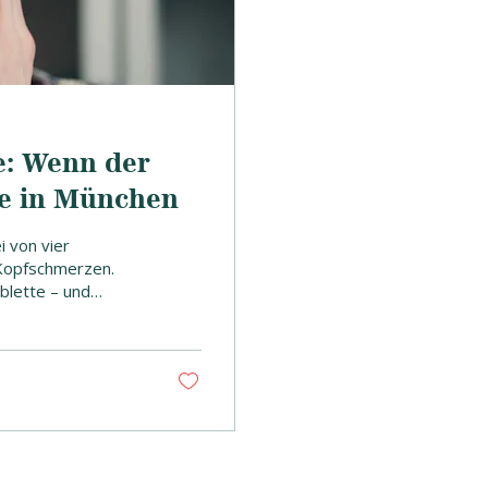
: Wenn der
ie in München
 von vier
 Kopfschmerzen.
blette – und
kehren, manchmal
und endlich
rklich kommen,
n. Kopfschmerzen
 es trifft...