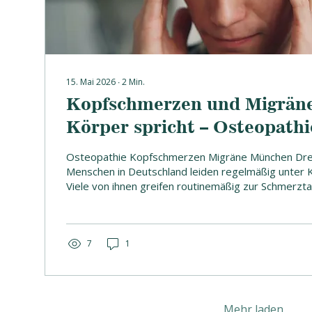
15. Mai 2026
∙
2
Min.
Kopfschmerzen und Migräne
Körper spricht – Osteopath
Osteopathie Kopfschmerzen Migräne München Drei
Menschen in Deutschland leiden regelmäßig unter
Viele von ihnen greifen routinemäßig zur Schmerzta
wundern sich, warum die Anfälle trotzdem wieder
sogar häufiger werden. Wenn Sie in München leben 
verstehen möchten, woher Ihre Kopfschmerzen wi
könnte Osteopathie der entscheidende Schritt sei
7
1
sind kein Ibuprofen-Mangel Das klingt provokant, aber
Mehr laden