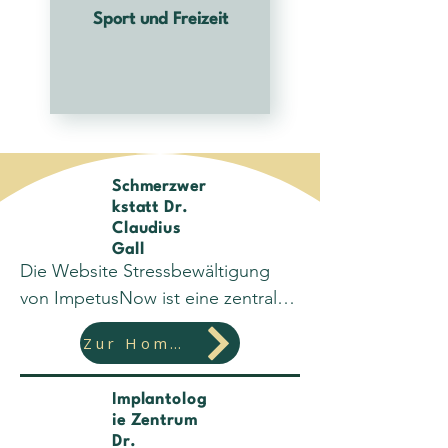
Sport und Freizeit
Schmerzwer
kstatt Dr.
Claudius
Gall
Die Website Stressbewältigung 
von ImpetusNow ist eine zentrale 
Plattform für Menschen, die 
Zur Homepage
effektive Wege suchen, um Stress 
nachhaltig zu reduzieren und ihre 
Implantolog
mentale Gesundheit zu stärken. 
ie Zentrum
Sie bietet fundierte Informationen, 
Dr.