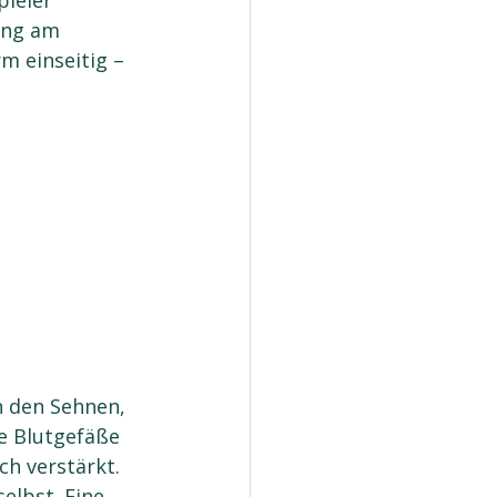
ieler 
ang am 
m einseitig – 
 den Sehnen, 
e Blutgefäße 
h verstärkt.
elbst. Eine 