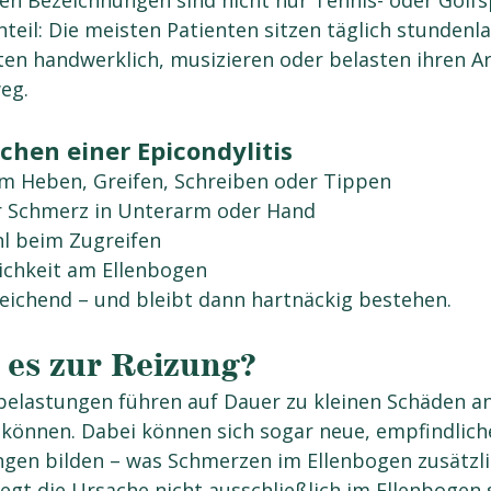
hen Bezeichnungen sind nicht nur Tennis- oder Golfsp
nteil: Die meisten Patienten sitzen täglich stundenl
ten handwerklich, musizieren oder belasten ihren Ar
eg.
chen einer Epicondylitis
m Heben, Greifen, Schreiben oder Tippen
r Schmerz in Unterarm oder Hand
l beim Zugreifen
ichkeit am Ellenbogen
leichend – und bleibt dann hartnäckig bestehen.
es zur Reizung?
elastungen führen auf Dauer zu kleinen Schäden an
 können. Dabei können sich sogar neue, empfindlich
en bilden – was Schmerzen im Ellenbogen zusätzlic
egt die Ursache nicht ausschließlich im Ellenbogen s