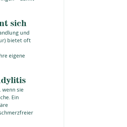
nt sich
handlung und 
) bietet oft 
ihre eigene 
dylitis
, wenn sie 
he. Ein 
äre 
schmerzfreier 