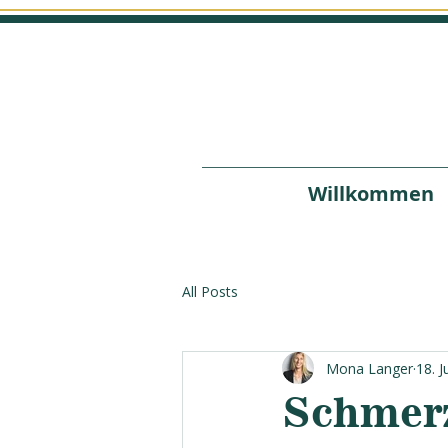
Willkommen
All Posts
Mona Langer
18. J
Schmerz