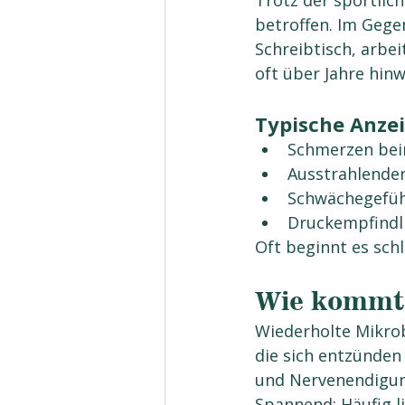
Trotz der sportlic
betroffen. Im Gege
Schreibtisch, arbei
oft über Jahre hinw
Typische Anzei
Schmerzen bei
Ausstrahlende
Schwächegefüh
Druckempfindl
Oft beginnt es sch
Wie kommt 
Wiederholte Mikrob
die sich entzünden
und Nervenendigung
Spannend: Häufig li