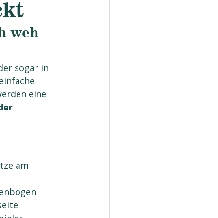
ckt
h weh 
er sogar in 
einfache 
erden eine 
der 
ätze am 
llenbogen
seite