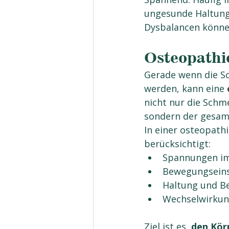
ungesunde Haltung
Dysbalancen könne
Osteopathi
Gerade wenn die S
werden, kann eine 
nicht nur die Schm
sondern der gesa
In einer osteopat
berücksichtigt:
Spannungen im
Bewegungseins
Haltung und 
Wechselwirkun
Ziel ist es, 
den Körp