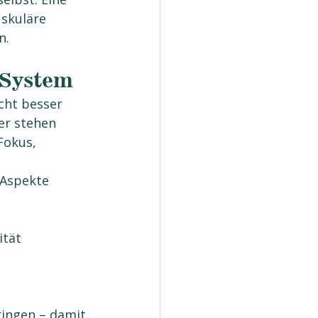
skuläre 
n.
 System
ht besser 
er stehen 
Fokus, 
Aspekte 
ität
ringen – damit 