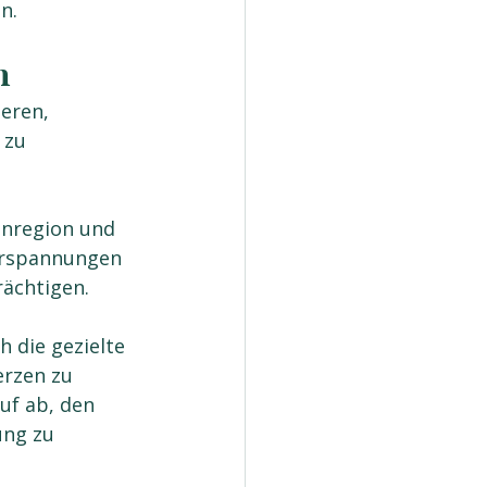
n.
n
eren, 
 zu 
enregion und 
erspannungen 
rächtigen.
 die gezielte 
rzen zu 
uf ab, den 
ng zu 