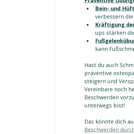
Präventive Übunge
Bein- und Hüft
verbessern die 
Kräftigung de
ups stärken di
Fußgelenkübu
kann Fußschme
Hast du auch Schm
präventive osteopa
steigern und Vers
Vereinbare noch he
Beschwerden vorzu
unterwegs bist!
Das könnte dich au
Beschwerden durch 