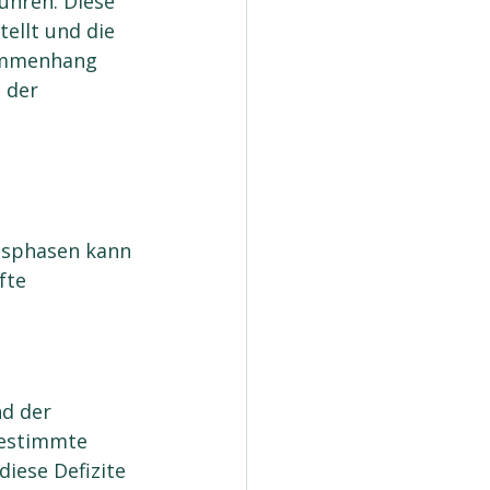
ühren. Diese 
ellt und die 
ammenhang 
 der
 
gsphasen kann 
fte 
d der 
bestimmte 
iese Defizite 