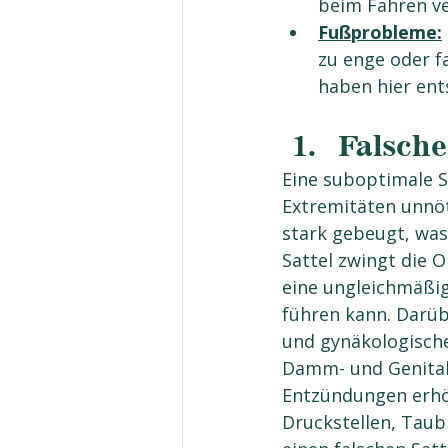
beim Fahren v
Fußprobleme:
zu enge oder f
haben hier en
Falsche
Eine suboptimale S
Extremitäten unnöti
stark gebeugt, was
Sattel zwingt die 
eine ungleichmäßig
führen kann. Darüb
und gynäkologisch
Damm- und Genitalb
Entzündungen erhö
Druckstellen, Taub