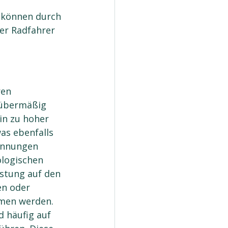
 können durch 
er Radfahrer 
en 
e übermäßig 
in zu hoher 
as ebenfalls 
annungen 
ologischen 
stung auf den 
n oder 
men werden. 
 häufig auf 