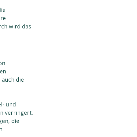
ie 
re 
rch wird das 
on 
en 
 auch die 
l- und 
 verringert. 
en, die 
n.