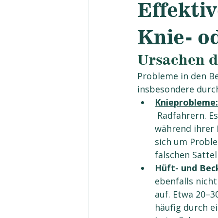
Effektiv
Knie- o
Ursachen d
Probleme in den Be
insbesondere durc
Knieprobleme:
 Radfahrern. Es wird geschätzt, dass etwa 40 % der Radfahrer irgendwann 
während ihrer 
sich um Probl
falschen Satte
Hüft- und Bec
ebenfalls nicht
auf. Etwa 20–3
häufig durch 