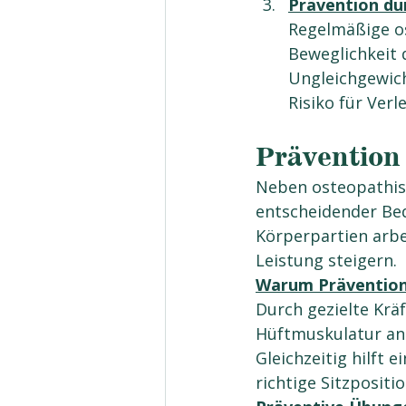
Prävention du
Regelmäßige os
Beweglichkeit 
Ungleichgewich
Risiko für Ver
Prävention 
Neben osteopathisc
entscheidender Be
Körperpartien arbe
Leistung steigern.
Warum Prävention 
Durch gezielte Krä
Hüftmuskulatur ans
Gleichzeitig hilft
richtige Sitzposit