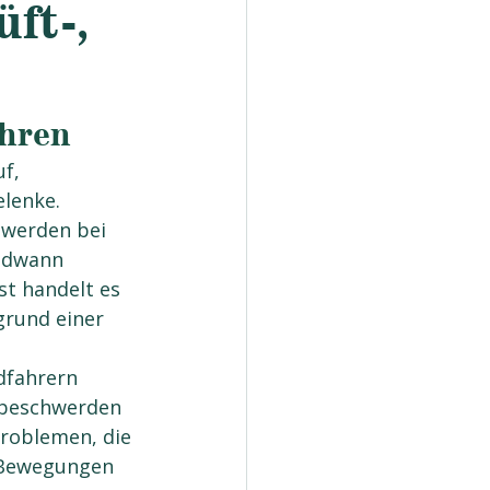
üft-,
ahren
f, 
lenke.
hwerden bei
t handelt es 
rund einer 
dfahrern 
iebeschwerden 
roblemen, die 
 Bewegungen 