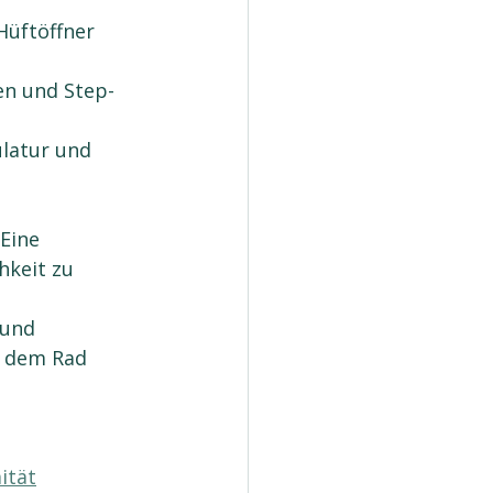
Hüftöffner 
en und Step-
latur und 
Eine 
hkeit zu 
 und 
f dem Rad 
ität