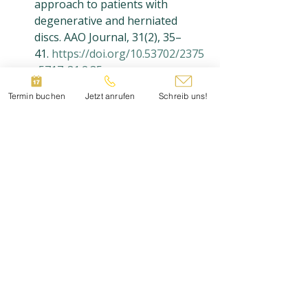
approach to patients with 
degenerative and herniated 
discs. AAO Journal, 31(2), 35–
41. 
https://doi.org/10.53702/2375
-5717-31.2.35
Termin buchen
Jetzt anrufen
Schreib uns!
Soika, V. (2023). What is the 
impact of osteopathic treatment 
on stress? Osteopathic Research 
Web. Abgerufen am 23. April 
2025 
von 
https://www.osteopathicrese
arch.com/s/orw/item/4064
Das könnte dich auch interessieren:
Sportosteopathie
Das Team - Karina Burger
Blogartikel: Rückenschmerzen und 
Darm