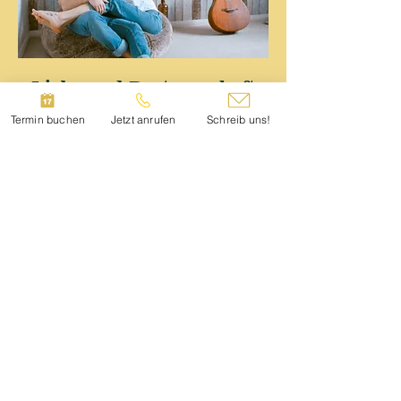
Liebe und Partnerschaft
Termin buchen
Jetzt anrufen
Schreib uns!
Kostenloses Angebot
Dies ist ein Textabschnitt.
Doppelklicke auf das Textfeld,
um den Inhalt individuell
anzupassen.