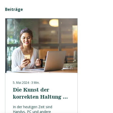
Beiträge
5. Mai 2024
∙
3
Min.
Die Kunst der
korrekten Haltung an
PC, Handy, Laptop &
In der heutigen Zeit sind
Co
Handys, PC und andere