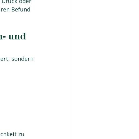
 Druck oder 
ären Befund 
m- und 
ert, sondern 
chkeit zu 