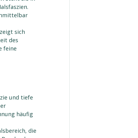
lsfaszien. 
mittelbar 
eigt sich 
eit des 
 feine 
ie und tiefe 
er 
nnung häufig 
sbereich, die 