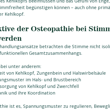
des Kehlkopfs beeinflussen und das Gefühl von Enge,
timmfreiheit begünstigen können – auch ohne prim
er Kehlkopf.
tive der Osteopathie bei Stim
werden
andlungsansätze betrachten die Stimme nicht isoli
s funktionellen Gesamtzusammenhangs.
abei unter anderem:
eit von Kehlkopf, Zungenbein und Halswirbelsäule
ungsmuster im Hals- und Brustbereich
rsorgung von Kehlkopf und Zwerchfell
nik und ihre Koordination
thie ist es, Spannungsmuster zu regulieren, Bewegli