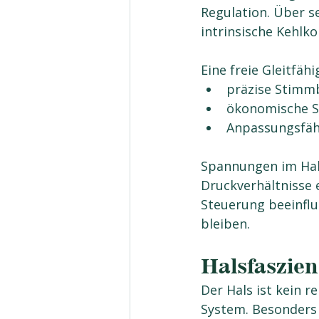
Regulation. Über se
intrinsische Kehl
Eine freie Gleitfäh
präzise Stim
ökonomische 
Anpassungsfäh
Spannungen im Hals
Druckverhältnisse 
Steuerung beeinflu
bleiben.
Halsfaszien
Der Hals ist kein r
System. Besonders r