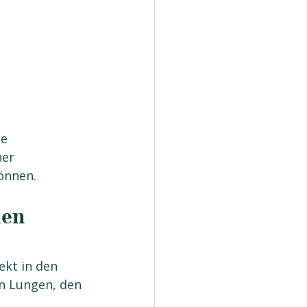
e 
er 
önnen.
den 
ekt in den 
n Lungen, den 