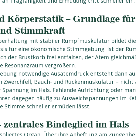
 an Tragfähigkeit und Ermüdung tritt schneller ein.
d Körperstatik – Grundlage für
nd Stimmkraft
perhaltung mit stabiler Rumpfmuskulatur bildet die
sis für eine ökonomische Stimmgebung. Ist der Rum
ich der Brustkorb frei entfalten, der Atem gleichmäß
lle Resonanzraum vergrößern.
gebung notwendige Ausatemdruck entsteht dann au
 Zwerchfell, Bauch- und Rückenmuskulatur – nicht 
 Spannung im Hals. Fehlende Aufrichtung oder man
ühren dagegen häufig zu Ausweichspannungen im Keh
ie Stimme schneller ermüden lässt.
 zentrales Bindeglied im Hals
isoliertes Organ. Über ihre Anheftung am Zungenbein