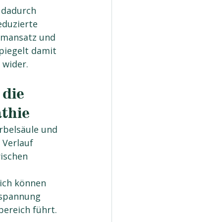
 dadurch 
eduzierte 
mmansatz und 
iegelt damit 
 wider.
die 
athie
rbelsäule und 
 Verlauf 
ischen 
ich können 
mspannung 
ereich führt. 