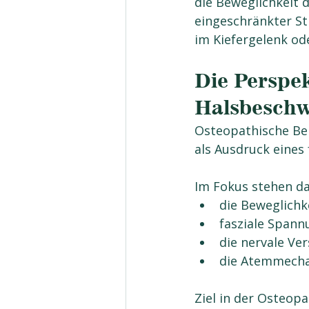
die Beweglichkeit 
eingeschränkter S
im Kiefergelenk od
Die Perspek
Halsbesch
Osteopathische Beh
als Ausdruck eine
Im Fokus stehen d
die Beweglichk
fasziale Spann
die nervale Ve
die Atemmecha
Ziel in der Osteopa