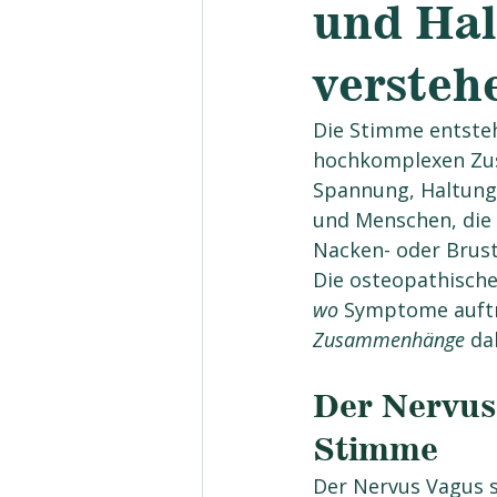
und Ha
versteh
Die Stimme entsteht
hochkomplexen Zus
Spannung, Haltung 
und Menschen, die b
Nacken- oder Brust
Die osteopathische 
wo
 Symptome auftr
Zusammenhänge
 da
Der Nervus
Stimme
Der Nervus Vagus s