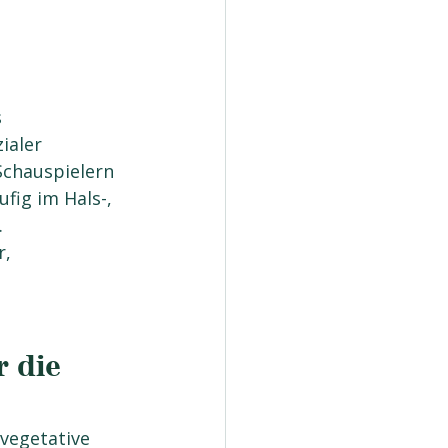
 
ialer 
Schauspielern 
fig im Hals-, 
.
, 
 die 
vegetative 