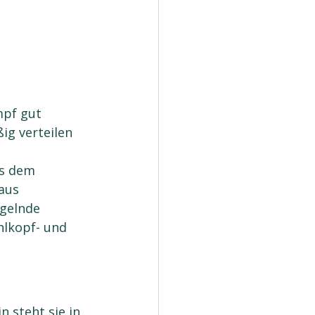
 
 
pf gut 
ig verteilen 
s dem 
aus 
gelnde 
lkopf- und 
 steht sie in 