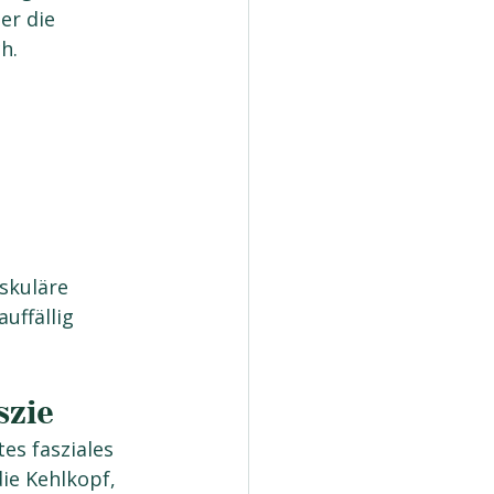
er die 
h.
skuläre 
ffällig 
szie
es fasziales 
ie Kehlkopf, 