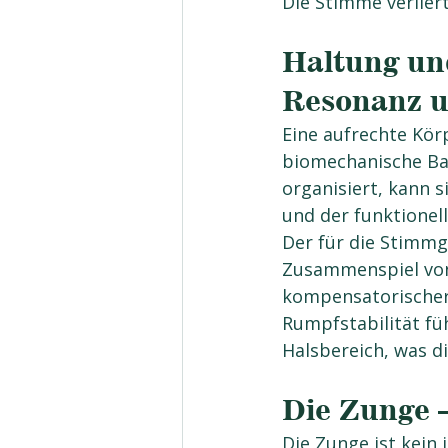
Die Stimme verliert
Haltung un
Resonanz u
Eine aufrechte Kör
biomechanische Ba
organisiert, kann s
und der funktione
Der für die Stimm
Zusammenspiel von
kompensatorischer
Rumpfstabilität f
Halsbereich, was d
Die Zunge –
Die Zunge ist kein 