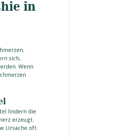
hie in
chmerzen. 
rn sich, 
werden. Wenn 
schmerzen 
el
el lindern die 
erz erzeugt. 
e Ursache oft 