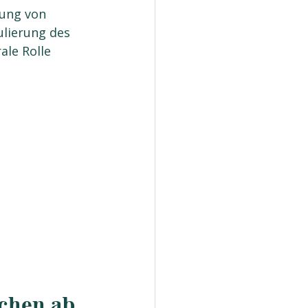
rung von 
lierung des 
le Rolle 
chen ab