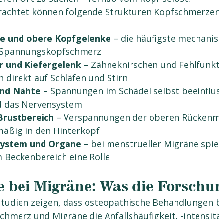
rachtet können folgende Strukturen Kopfschmerzen
le und obere Kopfgelenke
 – die häufigste mechanis
 Spannungskopfschmerz
 und Kiefergelenk
 – Zähneknirschen und Fehlfunkt
h direkt auf Schläfen und Stirn
und Nähte
 – Spannungen im Schädel selbst beeinflu
nd das Nervensystem
Brustbereich
 – Verspannungen der oberen Rückenm
mäßig in den Hinterkopf
System und Organe
 – bei menstrueller Migräne spiel
 Beckenbereich eine Rolle
 bei Migräne: Was die Forschu
Studien zeigen, dass osteopathische Behandlungen b
hmerz und Migräne die Anfallshäufigkeit, -intensit