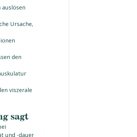
 auslösen 
che Ursache, 
ionen 
ssen den 
uskulatur 
en viszerale 
ng sagt
ei 
ät und -dauer 