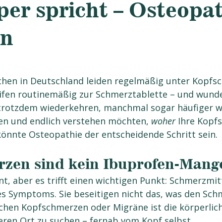
per spricht – Osteopat
n
chen in Deutschland leiden regelmäßig unter Kopfs
eifen routinemäßig zur Schmerztablette – und wunde
 trotzdem wiederkehren, manchmal sogar häufiger 
en und endlich verstehen möchten, 
woher
 Ihre Kopf
önnte Osteopathie der entscheidende Schritt sein.
zen sind kein Ibuprofen-Mang
t, aber es trifft einen wichtigen Punkt: Schmerzmitt
 Symptoms. Sie beseitigen nicht das, was den Schm
chen Kopfschmerzen oder Migräne ist die körperlich
ren Ort zu suchen – fernab vom Kopf selbst.