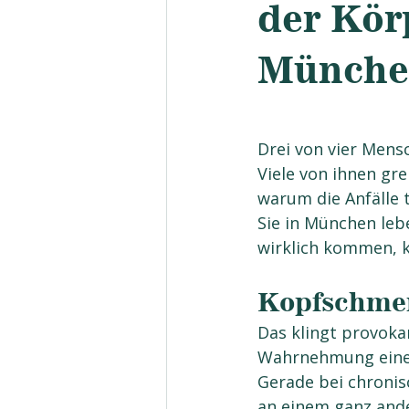
der Kör
Münche
Osteopathie Kopfschmerzen Migräne München
Drei von vier Mens
Viele von ihnen gr
warum die Anfälle
Sie in München leb
wirklich kommen, k
Kopfschmer
Das klingt provokan
Wahrnehmung eines
Gerade bei chronis
an einem ganz ande