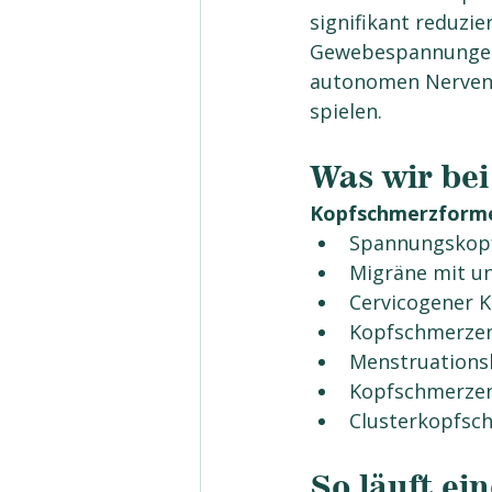
signifikant reduzi
Gewebespannungen,
autonomen Nervensy
spielen.
Was wir b
Kopfschmerzforme
Spannungskopf
Migräne mit u
Cervicogener K
Kopfschmerzen
Menstruations
Kopfschmerzen 
Clusterkopfsch
So läuft e