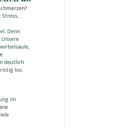
schmerzen? 
Stress, 
el. Denn 
 Unsere 
wirbelsäule, 
e.
n deutlich 
stig los. 
Osteopathie 
ung im 
äne 
ele 