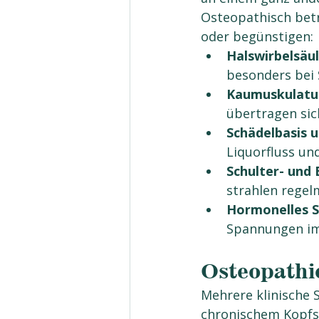
Osteopathisch bet
oder begünstigen:
Halswirbelsäu
besonders bei
Kaumuskulatur
übertragen sic
Schädelbasis 
Liquorfluss u
Schulter- und 
strahlen regel
Hormonelles 
Spannungen im
Osteopathie
Mehrere klinische 
chronischem Kopfsc