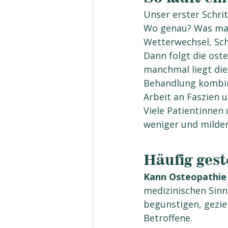
Unser erster Schr
Wo genau? Was mach
Wetterwechsel, Sc
Dann folgt die ost
manchmal liegt die
Behandlung kombini
Arbeit an Faszien 
Viele Patientinnen
weniger und milder
Kopfschmerzen Migräne München
Häufig gest
Kann Osteopathie 
medizinischen Sinn
begünstigen, gezie
Betroffene.